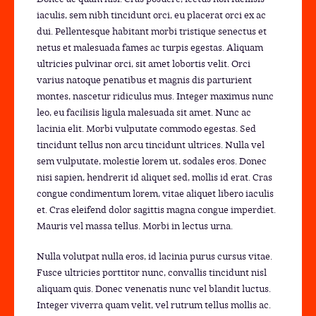
iaculis, sem nibh tincidunt orci, eu placerat orci ex ac
dui. Pellentesque habitant morbi tristique senectus et
netus et malesuada fames ac turpis egestas. Aliquam
ultricies pulvinar orci, sit amet lobortis velit. Orci
varius natoque penatibus et magnis dis parturient
montes, nascetur ridiculus mus. Integer maximus nunc
leo, eu facilisis ligula malesuada sit amet. Nunc ac
lacinia elit. Morbi vulputate commodo egestas. Sed
tincidunt tellus non arcu tincidunt ultrices. Nulla vel
sem vulputate, molestie lorem ut, sodales eros. Donec
nisi sapien, hendrerit id aliquet sed, mollis id erat. Cras
congue condimentum lorem, vitae aliquet libero iaculis
et. Cras eleifend dolor sagittis magna congue imperdiet.
Mauris vel massa tellus. Morbi in lectus urna.
Nulla volutpat nulla eros, id lacinia purus cursus vitae.
Fusce ultricies porttitor nunc, convallis tincidunt nisl
aliquam quis. Donec venenatis nunc vel blandit luctus.
Integer viverra quam velit, vel rutrum tellus mollis ac.