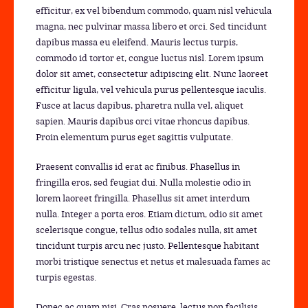
efficitur, ex vel bibendum commodo, quam nisl vehicula
magna, nec pulvinar massa libero et orci. Sed tincidunt
dapibus massa eu eleifend. Mauris lectus turpis,
commodo id tortor et, congue luctus nisl. Lorem ipsum
dolor sit amet, consectetur adipiscing elit. Nunc laoreet
efficitur ligula, vel vehicula purus pellentesque iaculis.
Fusce at lacus dapibus, pharetra nulla vel, aliquet
sapien. Mauris dapibus orci vitae rhoncus dapibus.
Proin elementum purus eget sagittis vulputate.
Praesent convallis id erat ac finibus. Phasellus in
fringilla eros, sed feugiat dui. Nulla molestie odio in
lorem laoreet fringilla. Phasellus sit amet interdum
nulla. Integer a porta eros. Etiam dictum, odio sit amet
scelerisque congue, tellus odio sodales nulla, sit amet
tincidunt turpis arcu nec justo. Pellentesque habitant
morbi tristique senectus et netus et malesuada fames ac
turpis egestas.
Donec ac quam nisi. Cras posuere, lectus non facilisis