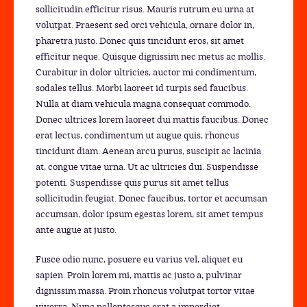
sollicitudin efficitur risus. Mauris rutrum eu urna at
volutpat. Praesent sed orci vehicula, ornare dolor in,
pharetra justo. Donec quis tincidunt eros, sit amet
efficitur neque. Quisque dignissim nec metus ac mollis.
Curabitur in dolor ultricies, auctor mi condimentum,
sodales tellus. Morbi laoreet id turpis sed faucibus.
Nulla at diam vehicula magna consequat commodo.
Donec ultrices lorem laoreet dui mattis faucibus. Donec
erat lectus, condimentum ut augue quis, rhoncus
tincidunt diam. Aenean arcu purus, suscipit ac lacinia
at, congue vitae urna. Ut ac ultricies dui. Suspendisse
potenti. Suspendisse quis purus sit amet tellus
sollicitudin feugiat. Donec faucibus, tortor et accumsan
accumsan, dolor ipsum egestas lorem, sit amet tempus
ante augue at justo.
Fusce odio nunc, posuere eu varius vel, aliquet eu
sapien. Proin lorem mi, mattis ac justo a, pulvinar
dignissim massa. Proin rhoncus volutpat tortor vitae
viverra. Nunc pellentesque erat a imperdiet