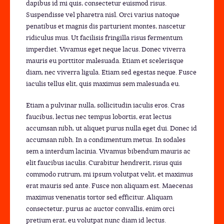
dapibus id mi quis, consectetur euismod risus.
Suspendisse vel pharetra nisl. Orci varius natoque
penatibus et magnis dis parturient montes, nascetur
ridiculus mus. Ut facilisis fringilla risus fermentum
imperdiet. Vivamus eget neque lacus. Donec viverra
mauris eu porttitor malesuada. Etiam et scelerisque
diam, nec viverra ligula. Etiam sed egestas neque. Fusce
iaculis tellus elit, quis maximus sem malesuada eu.
Etiam a pulvinar nulla, sollicitudin iaculis eros. Cras
faucibus, lectus nec tempus lobortis, erat lectus
accumsan nibh, ut aliquet purus nulla eget dui. Donec id
accumsan nibh. In a condimentum metus. In sodales
sem a interdum lacinia. Vivamus bibendum mauris ac
elit faucibus iaculis. Curabitur hendrerit, risus quis
commodo rutrum, mi ipsum volutpat velit, et maximus
erat mauris sed ante. Fusce non aliquam est. Maecenas
maximus venenatis tortor sed efficitur. Aliquam
consectetur, purus ac auctor convallis, enim orci
pretium erat, eu volutpat nunc diam id lectus.