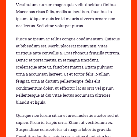
Vestibulum rutrum magna quis velit tincidunt finibus.
Maecenas risus felis, mollis at iaculis et, faucibus in
ipsum. Aliquam quis leo id mauris viverra ornare non
nec lectus. Sed vitae volutpat purus.
Fusce ac ipsum ac tellus congue condimentum. Quisque
et bibendum est. Morbi placerat ipsum nisi, vitae
tristique ante convallis a. Cras rhoncus fringilla rutrum.
Donec et porta metus. In et magna tincidunt,
scelerisque ante ut, faucibus mauris. Etiam pulvinar
urna a accumsan laoreet. Ut et tortor felis. Nullam
feugiat, urna at dictum pellentesque, felis elit
condimentum dolor, ut efficitur lacus orci vel ipsum.
Pellentesque at dui vitae lectus accumsan ultricies
blandit et ligula.
Quisque non lorem sit amet arcu molestie auctor sed ut
sapien. Proin id turpis urna. Etiam ut vestibulum ex.
Suspendisse consectetur ut magna lobortis gravida.
Curabitur dapibus lacinia urna, vitae dignissim leo